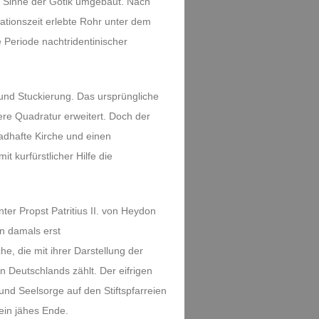
m Sinne der Gotik umgebaut. Nach
ationszeit erlebte Rohr unter dem
 Periode nachtridentinischer
 und Stuckierung. Das ursprüngliche
re Quadratur erweitert. Doch der
hadhafte Kirche und einen
kurfürstlicher Hilfe die
ter Propst Patritius II. von Heydon
n damals erst
e, die mit ihrer Darstellung der
 Deutschlands zählt. Der eifrigen
 und Seelsorge auf den Stiftspfarreien
 ein jähes Ende.