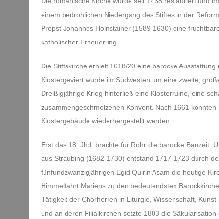
Die romanische Kirche wurde seit 1438 restauriert und i
einem bedrohlichen Niedergang des Stiftes in der Reform
Propst Johannes Holnstainer (1589-1630) eine fruchtbare
katholischer Erneuerung.
Die Stiftskirche erhielt 1618/20 eine barocke Ausstattung
Klostergeviert wurde im Südwesten um eine zweite, größe
Dreißigjährige Krieg hinterließ eine Klosterruine, eine sc
zusammengeschmolzenen Konvent. Nach 1661 konnten mit 
Klostergebäude wiederhergestellt werden.
Erst das 18. Jhd. brachte für Rohr die barocke Bauzeit. Un
aus Straubing (1682-1730) entstand 1717-1723 durch de
fünfundzwanzigjährigen Egid Quirin Asam die heutige Kirch
Himmelfahrt Mariens zu den bedeutendsten Barockkirchen
Tätigkeit der Chorherren in Liturgie, Wissenschaft, Kunst
und an deren Filialkirchen setzte 1803 die Säkularisation