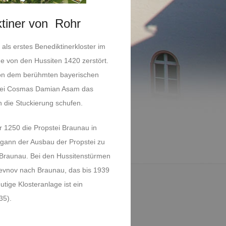
ktiner von Rohr
 als erstes Benediktinerkloster im
de von den Hussiten 1420 zerstört.
von dem berühmten bayerischen
obei Cosmas Damian Asam das
n die Stuckierung schufen.
r 1250 die Propstei Braunau in
gann der Ausbau der Propstei zu
n Braunau. Bei den Hussitenstürmen
revnov nach Braunau, das bis 1939
tige Klosteranlage ist ein
35).