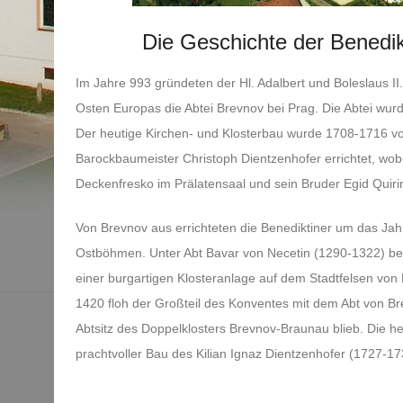
Die Geschichte der Benedi
Im Jahre 993 gründeten der Hl. Adalbert und Boleslaus II.
Osten Europas die Abtei Brevnov bei Prag. Die Abtei wur
Der heutige Kirchen- und Klosterbau wurde 1708-1716 
Barockbaumeister Christoph Dientzenhofer errichtet, w
Deckenfresko im Prälatensaal und sein Bruder Egid Quiri
Von Brevnov aus errichteten die Benediktiner um das Jah
Ostböhmen. Unter Abt Bavar von Necetin (1290-1322) be
einer burgartigen Klosteranlage auf dem Stadtfelsen vo
1420 floh der Großteil des Konventes mit dem Abt von B
Abtsitz des Doppelklosters Brevnov-Braunau blieb. Die heu
prachtvoller Bau des Kilian Ignaz Dientzenhofer (1727-17